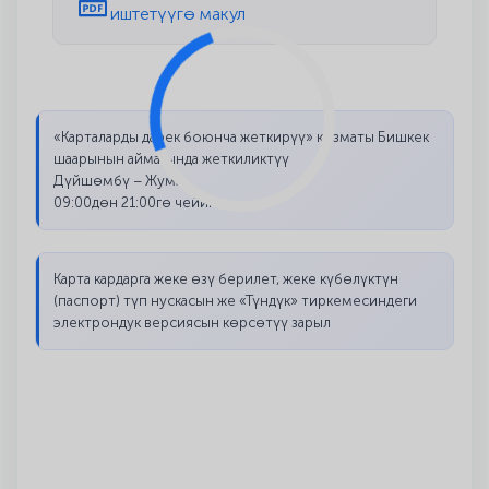
иштетүүгө макул
«Карталарды дарек боюнча жеткирүү» кызматы Бишкек
шаарынын аймагында жеткиликтүү
Дүйшөмбү – Жума
09:00дөн 21:00гө чейин
Карта кардарга жеке өзү берилет, жеке күбөлүктүн
(паспорт) түп нускасын же «Түндүк» тиркемесиндеги
электрондук версиясын көрсөтүү зарыл