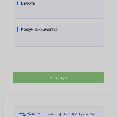
Валюта
Кошумча кызматтар
Улантуу
Жеке маалыматтарды чогултууга жана