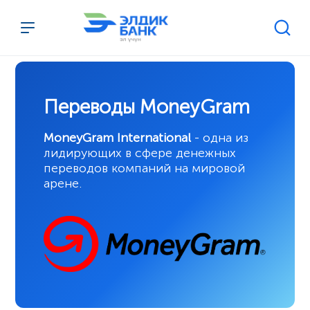
Перейти к содержимому
Переводы MoneyGram
MoneyGram International
- одна из
лидирующих в сфере денежных
переводов компаний на мировой
арене.