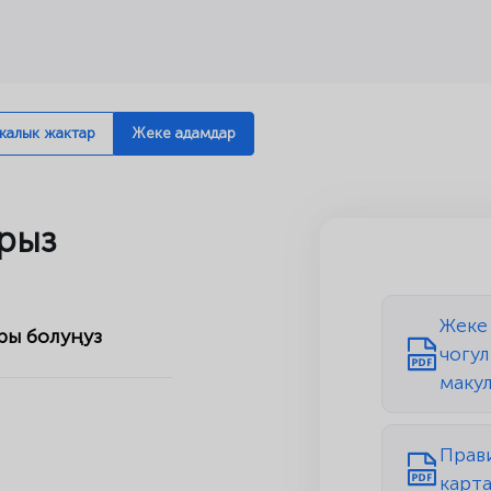
алык жактар
Жеке адамдар
рыз
Жеке
ры болуңуз
чогул
маку
Прав
карт