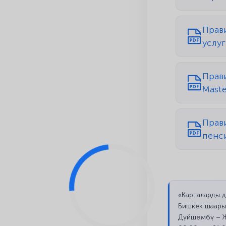
Прав
услуг
Прав
Maste
Прав
пенс
«Карталарды 
Бишкек шаары
Дүйшөмбү – 