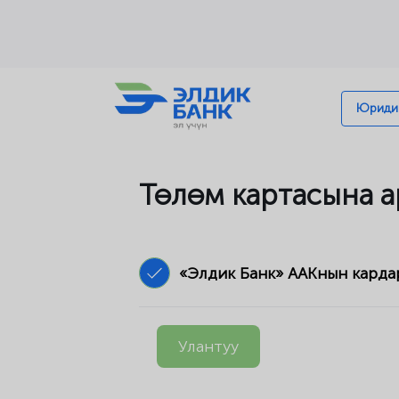
Перейти к содержимому
Юридик
Төлөм картасына а
«Элдик Банк» ААКнын карда
Улантуу