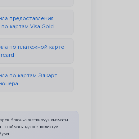
ила предоставления
 по картам Visa Gold
ила по платежной карте
rcard
ила по картам Элкарт
ионера
дарек боюнча жеткирүү» кызматы
нын аймагында жеткиликтүү
Жума