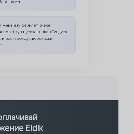
00гө чейин
а жеке өзү берилет, жеке
аспорт) түп нускасын же «Түндүк»
ги электрондук версиясын
ыл
оплачивай
жение Eldik