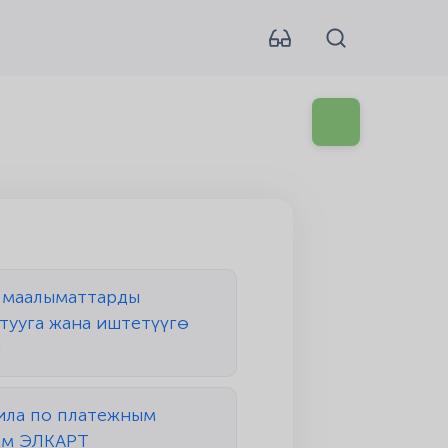
 маалыматтарды
тууга жана иштетүүгө
л
ила по платежным
ам ЭЛКАРТ