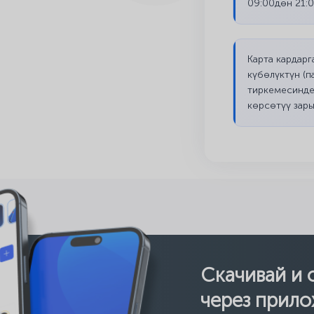
09:00дөн 21:
Карта кардарг
күбөлүктүн (п
тиркемесинде
көрсөтүү зар
Скачивай и 
через прило