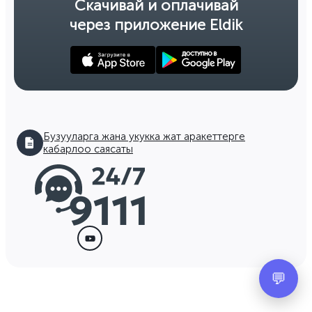
Скачивай и оплачивай
через приложение Eldik
Бузууларга жана укукка жат аракеттерге
кабарлоо саясаты
💬