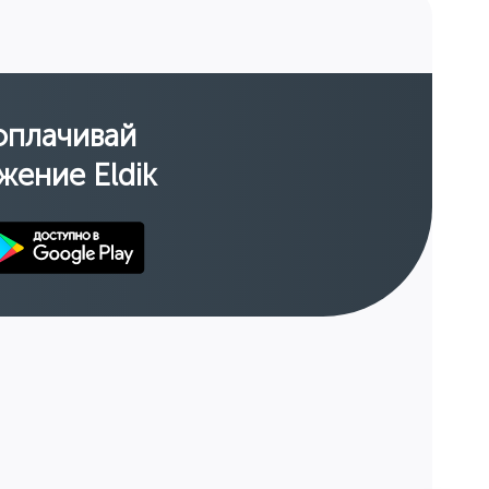
оплачивай
жение Eldik