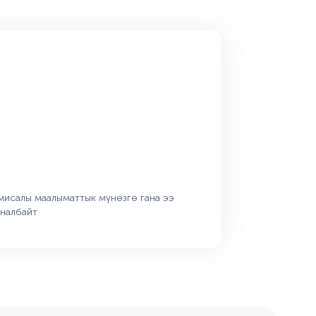
мисалы маалыматтык мүнөзгө гана ээ
аналбайт