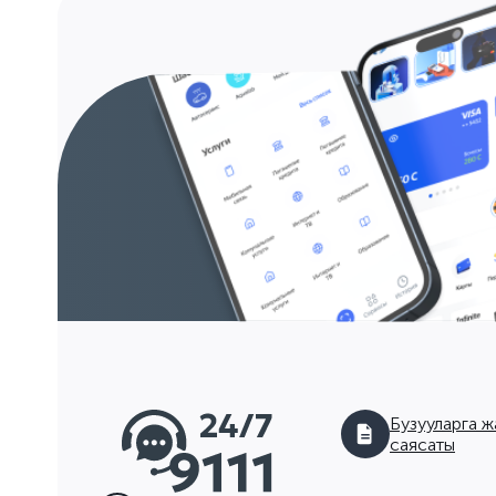
Бузууларга ж
саясаты