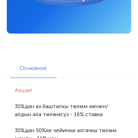
Основное
Акция!
30%дан аз баштапкы төлөм менен/
алдын ала төлөмсүз - 16% ставка

30%дан 50%ке чейинки алгачкы төлөм 