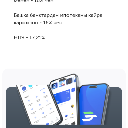
менен - ​​16% чен

Башка банктардан ипотеканы кайра 
каржылоо - 16% чен

НПЧ - 17,21%