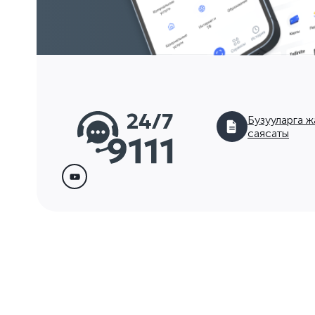
Бузууларга ж
саясаты