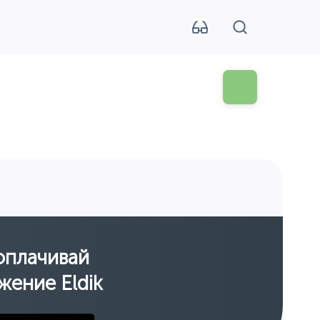
оплачивай
жение Eldik