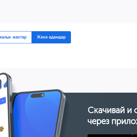
алык жактар
Жеке адамдар
Скачивай и 
через прило