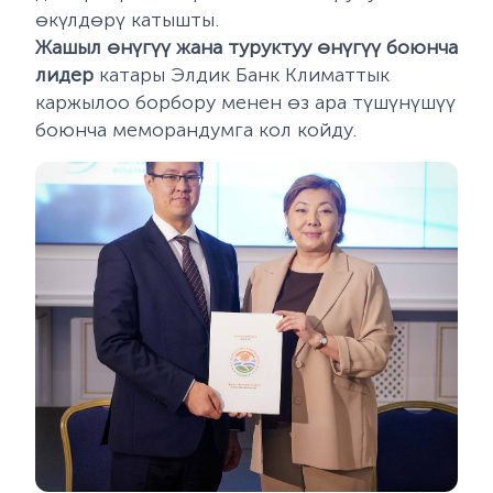
өкүлдөрү катышты.
Жашыл өнүгүү жана туруктуу өнүгүү боюнча
лидер
катары Элдик Банк Климаттык
каржылоо борбору менен өз ара түшүнүшүү
боюнча меморандумга кол койду.