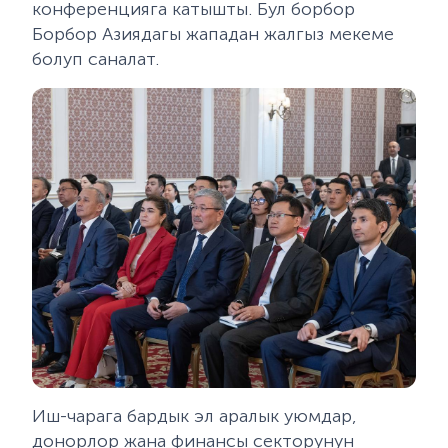
конференцияга катышты. Бул борбор
Борбор Азиядагы жападан жалгыз мекеме
болуп саналат.
Иш-чарага бардык эл аралык уюмдар,
донорлор жана финансы секторунун