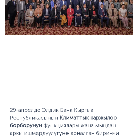
29-апрелде Элдик Банк Кыргыз
Республикасынын
Климаттык каржылоо
борборунун
функциялары жана мындан
аркы ишмердүүлүгүнө арналган биринчи