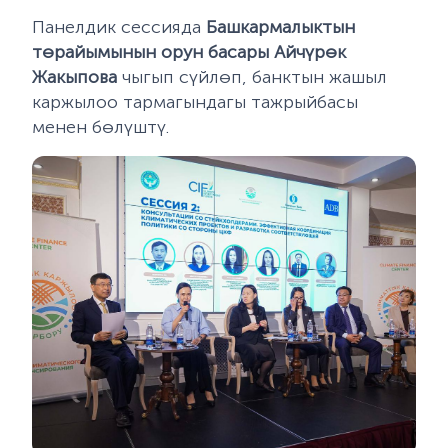
Панелдик сессияда
Башкармалыктын
төрайымынын орун басары Айчүрөк
Жакыпова
чыгып сүйлөп, банктын жашыл
каржылоо тармагындагы тажрыйбасы
менен бөлүштү.