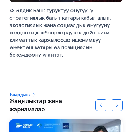
♻️
Элдик Банк туруктуу өнүгүүнү
стратегиялык багыт катары кабыл алып,
экологиялык жана социалдык өнүгүүнү
колдогон долбоорлорду колдойт жана
климаттык каржылоодо ишенимдүү
өнөктөш катары өз позициясын
бекемдөөнү улантат.
Баардыгы
Жаңылыктар жана
жарнамалар