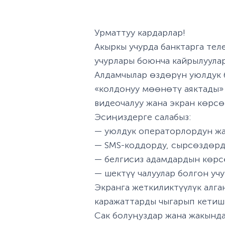
Урматтуу кардарлар!
Акыркы учурда банктарга те
учурлары боюнча кайрылуула
Алдамчылар өздөрүн уюлдук 
«колдонуу мөөнөтү аяктады»
видеочалуу жана экран көрс
Эсиңиздерге салабыз:
— уюлдук операторлордун жа
— SMS-коддорду, сырсөздөрд
— белгисиз адамдардын көр
— шектүү чалуулар болгон уч
Экранга жеткиликтүүлүк алг
каражаттарды чыгарып кетиш
Сак болуңуздар жана жакынд