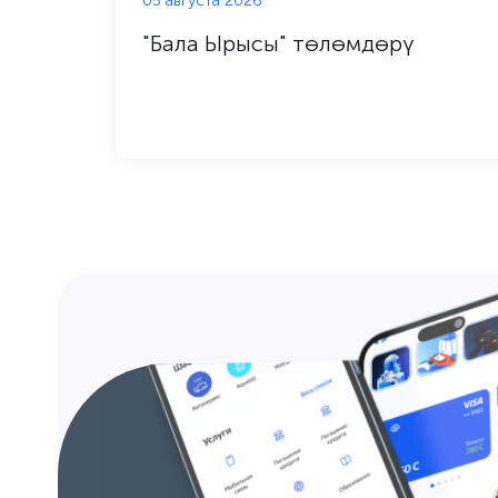
05 августа 2026
"Бала Ырысы" төлөмдөрү