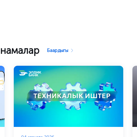
рнамалар
Баардыгы