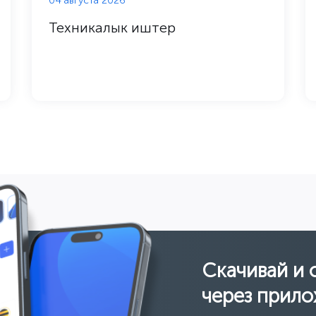
04 августа 2026
Техникалык иштер
Скачивай и 
через прило