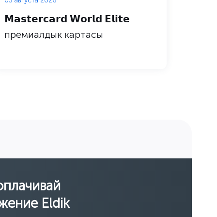
03 августа 2026
03 авг
𝗠𝗮𝘀𝘁𝗲𝗿𝗰𝗮𝗿𝗱 𝗪𝗼𝗿𝗹𝗱 𝗘𝗹𝗶𝘁𝗲
Eldi
премиалдык картасы
насы
оплачивай
жение Eldik