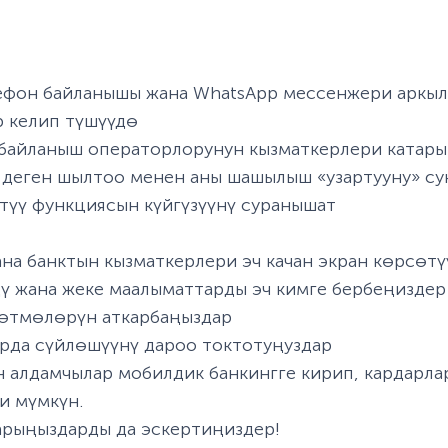
лефон байланышы жана WhatsApp мессенжери аркыл
р келип түшүүдө
байланыш операторлорунун кызматкерлери катары
 деген шылтоо менен аны шашылыш «узартууну» сун
өтүү функциясын күйгүзүүнү суранышат
на банктын кызматкерлери эч качан экран көрсөт
ү жана жеке маалыматтарды эч кимге бербеңизде
сөтмөлөрүн аткарбаңыздар
урда сүйлөшүүнү дароо токтотуңуздар
ан алдамчылар мобилдик банкингге кирип, кардарл
и мүмкүн.
арыңыздарды да эскертиңиздер!