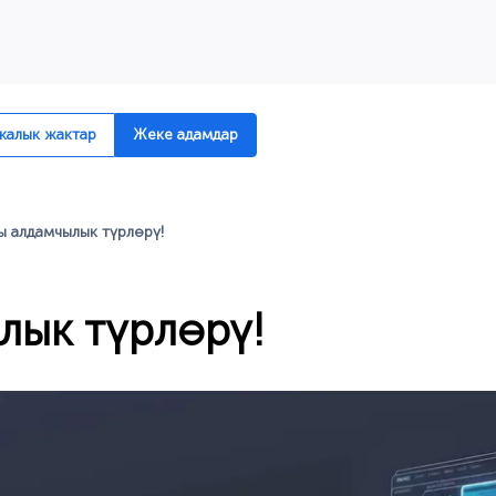
алык жактар
Жеке адамдар
 алдамчылык түрлөрү!
лык түрлөрү!