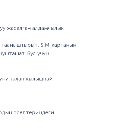
уу жасалган алдамчылык
 тааныштырып, SIM-картанын
ушташат. Бул үчүн
үүнү талап кылышпайт
р
ардын эсептериндеги