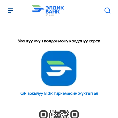
Перейти к содержимому
Улантуу үчүн колдонмону колдонуу керек
QR аркылуу Eldik тиркемесин жүктөп ал