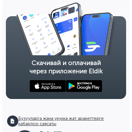
Скачивай и оплачивай
через приложение Eldik
Бузууларга жана укукка жат аракеттерге
кабарлоо саясаты