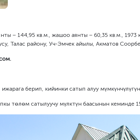
нты – 144,95 кв.м., жашоо аянты – 60,35 кв.м., 1973 
усу, Талас району, Уч-Эмчек айылы, Акматов Соорбек
сом.
 ижарага берип, кийинки сатып алуу мүмкүнчүлүгүн
пкы төлөм сатылуучу мүлктүн баасынын кеминде 1