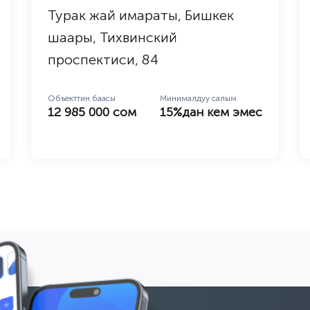
Турак жай имараты, Бишкек
шаары, Тихвинский
проспектиси, 84
Объекттин баасы
Минималдуу салым
12 985 000 сом
15%дан кем эмес