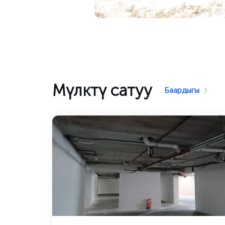
Мүлктү сатуу
Баардыгы