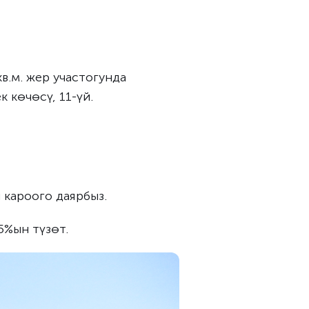
кв.м. жер участогунда
 көчөсү, 11-үй.
 кароого даярбыз.
5%ын түзөт.