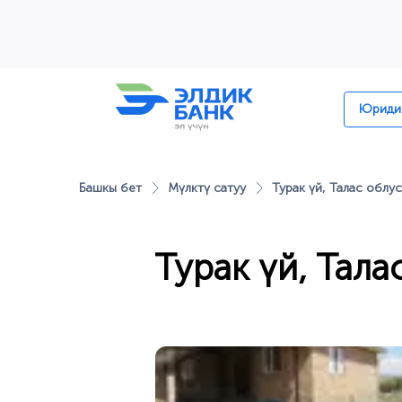
Перейти к содержимому
Юридик
Башкы бет
Мүлктү сатуу
Турак үй, Талас облу
Турак үй, Тала