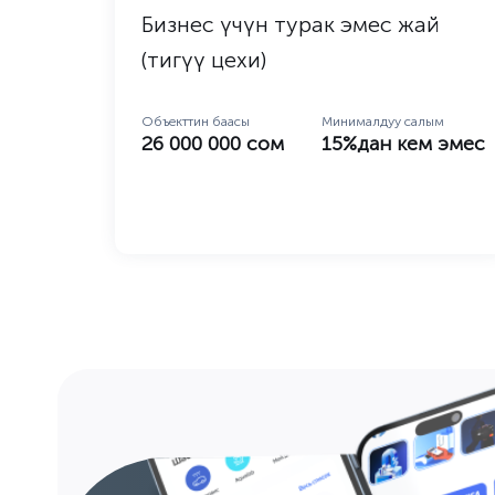
Бизнес үчүн турак эмес жай
(тигүү цехи)
Объекттин баасы
Минималдуу салым
26 000 000 сом
15%дан кем эмес