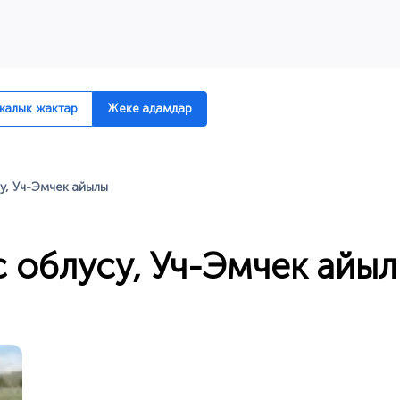
Баасы
1 40
алык жактар
Жеке адамдар
су, Уч-Эмчек айылы
с облусу, Уч-Эмчек айы