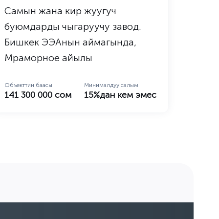
Самын жана кир жуугуч
Саты
буюмдарды чыгаруучу завод.
(кой 
Бишкек ЭЭАнын аймагында,
Объектт
Мраморное айылы
5 700
Объекттин баасы
Минималдуу салым
141 300 000 сом
15%дан кем эмес