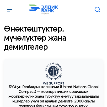
Перейти к содержимому
Өнөктөштүктөр,
мүчөлүктөр жана
демилгелер
БУУнун Глобалдык келишими (United Nations Global
Compact) — корпоративдик социалдык
жоопкерчилик жана туруктуу өнүгүү тармагындагы
ишкерлер үчүн эл аралык демилге. 2000-жылы
түзүлгөн бул келишим туруктуу өнүгүү