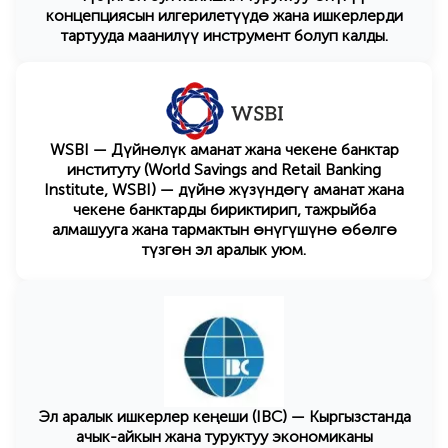
концепциясын илгерилетүүдө жана ишкерлерди
тартууда маанилүү инструмент болуп калды.
WSBI — Дүйнөлүк аманат жана чекене банктар
институту (World Savings and Retail Banking
Institute, WSBI) — дүйнө жүзүндөгү аманат жана
чекене банктарды бириктирип, тажрыйба
алмашууга жана тармактын өнүгүшүнө өбөлгө
түзгөн эл аралык уюм.
Эл аралык ишкерлер кеңеши (IBC) — Кыргызстанда
ачык-айкын жана туруктуу экономиканы