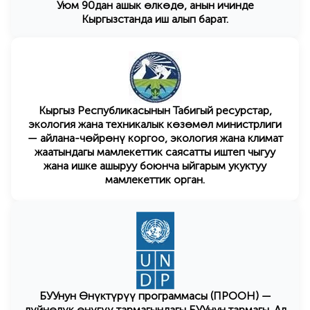
Уюм 90дан ашык өлкөдө, анын ичинде
Кыргызстанда иш алып барат.
Кыргыз Республикасынын Табигый ресурстар,
экология жана техникалык көзөмөл министрлиги
— айлана-чөйрөнү коргоо, экология жана климат
жаатындагы мамлекеттик саясатты иштеп чыгуу
жана ишке ашыруу боюнча ыйгарым укуктуу
мамлекеттик орган.
БУУнун Өнүктүрүү программасы (ПРООН) —
дүйнөлүк өнүгүү тармагындагы БУУнун тармагы. Ал