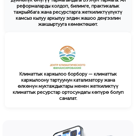
реформаларды колдоп, билимге, практикалык
тажрыйбага жана ресурстарга жеткиликтүүлүктү
камсыз кылуу аркылуу элдин жашоо деңгээлин
жакшыртууга көмөктөшөт.
Климаттык каржылоо борбору — климаттык
каржылоону тартуунун катализатору жана
өлкөнүн муктаждыктары менен жеткиликтүү
климаттык ресурстар ортосундагы көпүрө болуп
саналат.