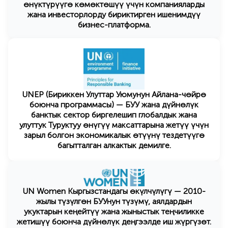
өнүктүрүүгө көмөктөшүү үчүн компанияларды
жана инвесторлорду бириктирген ишенимдүү
бизнес-платформа.
UNEP (Бириккен Улуттар Уюмунун Айлана-чөйрө
боюнча программасы) — БУУ жана дүйнөлүк
банктык сектор биргелешип глобалдык жана
улуттук Туруктуу өнүгүү максаттарына жетүү үчүн
зарыл болгон экономикалык өтүүнү тездетүүгө
багытталган алкактык демилге.
UN Women Кыргызстандагы өкүлчүлүгү — 2010-
жылы түзүлгөн БУУнун түзүмү, аялдардын
укуктарын кеңейтүү жана жыныстык теңчиликке
жетишүү боюнча дүйнөлүк деңгээлде иш жүргүзөт.