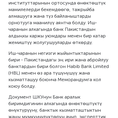
институттарынын ортосунда өнөктөштүк
мамилелерди бекемдөөгө, тажрыйба
алмашууга жана түз байланыштарды
орнотууга маанилүү аянтча болду.
Иш-
чаранын алкагында банк Пакистандын
алдыңкы каржы уюмдары менен бир катар
жемиштүү жолугушууларды өткөрдү.
Иш-чаранын негизги жыйынтыктарынын
бири - Пакистандагы эң ири жана абройлуу
банктардын бири болгон Habib Bank Limited
(HBL) менен өз ара түшүнүшүү жана
кызматташуу боюнча Меморандумга кол
коюу болду.
Документ ШКУнун Банк аралык
биримдигинин алкагында өнөктөштүктү
өнүктүрүүнү, банктык кызматташтыктын
жаңы мүмкүнчүлүктөрүн ачып, эксперттик