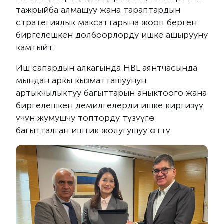
тажрыйба алмашуу жана тараптардын
стратегиялык максаттарына жооп берген
биргелешкен долбоорлорду ишке ашырууну
камтыйт.
Иш сапардын алкагында HBL аянтчасында
мындан аркы кызматташуунун
артыкчылыктуу багыттарын аныктоого жана
биргелешкен демилгелерди ишке киргизүү
үчүн жумушчу топторду түзүүгө
багытталган иштик жолугушуу өттү.