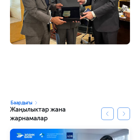
Баардыгы
Жаңылыктар жана
жарнамалар