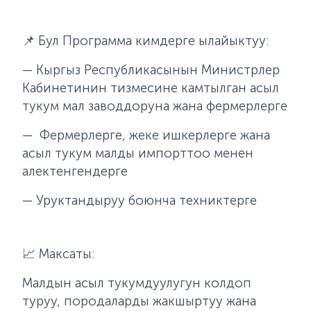
📌
Бул
Программа ким
дерг
е ылайыктуу:
— Кыргыз Республикасынын Министрлер
Кабинетинин тизмесине
камтылган
асыл
тукум
мал
заводдору
на
жана фермерлерге
—
Фермерлерге
, жеке ишкерлер
ге
жана
асыл тукум малды импорттоо менен
алектенгендерге
— Уруктандыруу боюнча техниктерге
📈
Максат
ы
:
Малдын асыл тукумдуулугун колдоп
туруу, породаларды жакшыртуу жана