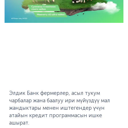
Элдик Банк фермерлер, асыл тукум
чарбалар жана баалуу
ири мүйүздүү
мал
жандыктары
менен иштегендер үчүн
атайын кредит программасын ишке
ашырат.