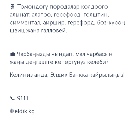
🧬 Төмөндөгү породалар колдоого
алынат: алатоо, герефорд, голштин,
симментал, айршир, герефорд, боз-күрөң
швиц жана галловей.
💼
Чарбаңызды чыңдап, мал чарбасын
жаңы деңгээлге көтөргүңүз келеби?
Келиңиз анда, Элдик Банкка кайрылыңыз!
📞
9111
🌐
eldik.kg