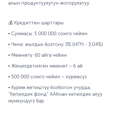
анын продуктуулугун жогорулатуу.
💰
Кредиттин шарттары:
▪️ Суммасы: 5 000 000 сомго чейин
▪️
Чени
: жылдык болгону 3% (НПЧ - 3,04%)
▪️
Мөөнөтү
: 60 айга чейин
▪️ Жеңилдетилген мөөнөт – 6 ай
▪️ 500 000 сомго чейин – күрөөс
үз
▪️ Күрөө жетиштүү болбогон учурда,
"Кепилдик фонд" ААКнан кепилдик алуу
мүмкүндүгү бар