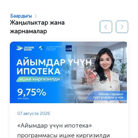
Баардыгы
Жаңылыктар жана
жарнамалар
07 августа 2026
«Айымдар үчүн ипотека»
программасы ишке киргизилди