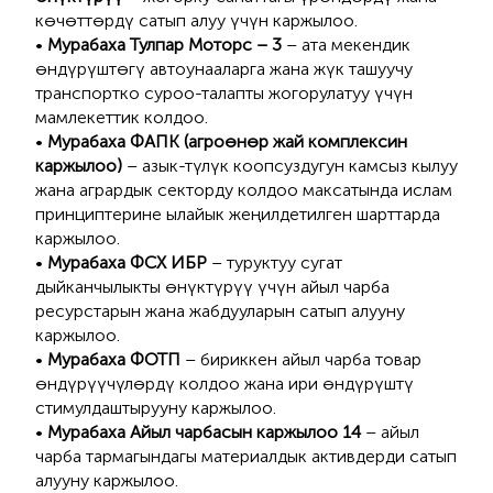
көчөттөрдү сатып алуу үчүн каржылоо.
•
Мурабаха Тулпар Моторс – 3
– ата мекендик
өндүрүштөгү автоунааларга жана жүк ташуучу
транспортко суроо-талапты жогорулатуу үчүн
мамлекеттик колдоо.
•
Мурабаха ФАПК (агроөнөр жай комплексин
каржылоо)
– азык-түлүк коопсуздугун камсыз кылуу
жана агрардык секторду колдоо максатында ислам
принциптерине ылайык жеңилдетилген шарттарда
каржылоо.
•
Мурабаха ФСХ ИБР
– туруктуу сугат
дыйканчылыкты өнүктүрүү үчүн айыл чарба
ресурстарын жана жабдууларын сатып алууну
каржылоо.
•
Мурабаха ФОТП
– бириккен айыл чарба товар
өндүрүүчүлөрдү колдоо жана ири өндүрүштү
стимулдаштырууну каржылоо.
•
Мурабаха Айыл чарбасын каржылоо 14
– айыл
чарба тармагындагы материалдык активдерди сатып
алууну каржылоо.