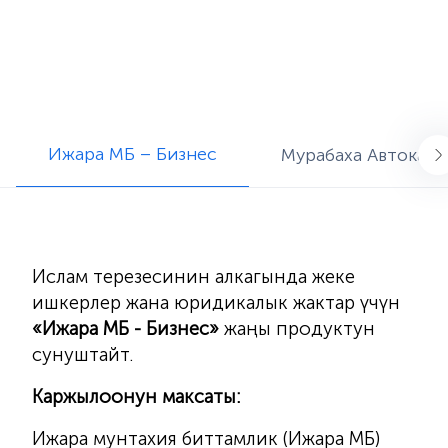
Ижара МБ – Бизнес
Мурабаха Автокар
Ислам терезесинин алкагында жеке
ишкерлер жана юридикалык жактар ​​үчүн
«Ижара МБ - Бизнес»
жаңы продуктун
сунуштайт.
Каржылоонун максаты:
Ижара мунтахия биттамлик (Ижара МБ)