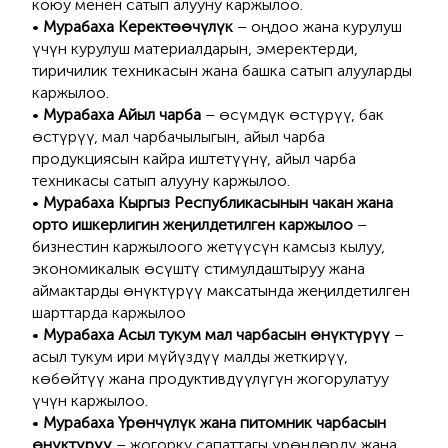
коюу менен сатып алууну каржылоо.
•
Мурабаха Керектөөчү
лүк
– оңдоо жана курулуш
үчүн курулуш материалдарын, эмеректерди,
тиричилик техникасын жана башка сатып алууларды
каржылоо.
•
Мурабаха Айыл чарба
– өсүмдүк өстүрүү, бак
өстүрүү, мал чарбачылыгын, айыл чарба
продукциясын кайра иштетүүнү, айыл чарба
техникасы сатып алууну каржылоо.
•
Мурабаха Кыргыз Республикасынын чакан жана
орто ишкерлигин жеңилдетилген каржылоо
–
бизнестин каржылоого жетүүсүн камсыз кылуу,
экономикалык өсүштү стимулдаштыруу жана
аймактарды өнүктүрүү максатында жеңилдетилген
шарттарда каржылоо
•
Мурабаха Асыл тукум мал чарбасын өнүктүрүү
–
асыл тукум ири мүйүздүү малды жеткирүү,
көбөйтүү жана продуктивдүүлүгүн жогорулатуу
үчүн каржылоо.
•
Мурабаха Үрөнчүлүк жана питомник чарбасын
өнүктүрүү
– жогорку сапаттагы үрөндөрдү жана