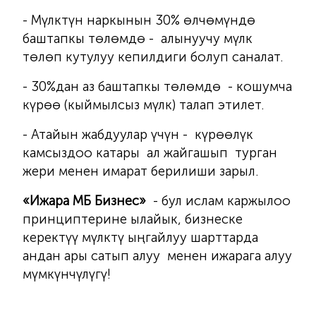
- Мүлктүн наркынын 30% өлчөмүндө
баштапкы төлөмдө - алынуучу мүлк
төлөп кутулуу кепилдиги болуп саналат.
- 30%дан аз баштапкы төлөмдө - кошумча
күрөө (кыймылсыз мүлк) талап этилет.
- Атайын жабдуулар үчүн - күрөөлүк
камсыздоо катары ал жайгашып турган
жери менен имарат берилиши зарыл.
«Ижара МБ Бизнес»
- бул ислам каржылоо
принциптерине ылайык, бизнеске
керектүү мүлктү ыңгайлуу шарттарда
андан ары сатып алуу менен ижарага алуу
мүмкүнчүлүгү!