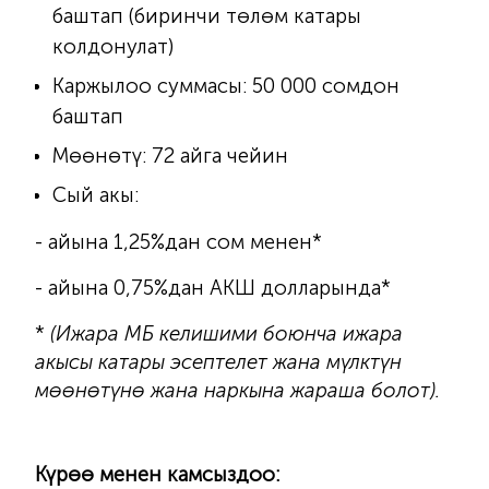
баштап (биринчи төлөм катары
колдонулат)
Каржылоо суммасы: 50 000 сомдон
баштап
Мөөнөтү: 72 айга чейин
Сый акы:
- айына 1,25%дан сом менен*
- айына 0,75%дан АКШ долларында*
*
(Ижара МБ келишими боюнча ижара
акысы катары эсептелет жана мүлктүн
мөөнөтүнө жана наркына жараша болот).
Күрөө менен камсыздоо: