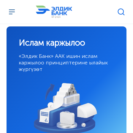
Перейти к содержимому
Ислам каржылоо
«Элдик Банк» ААК ишин ислам 
каржылоо принциптерине ылайык 
жүргүзөт