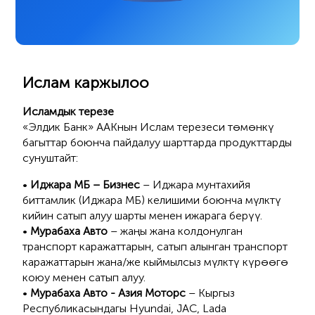
Ислам каржылоо
Исламдык терезе
«Элдик Банк» ААКнын Ислам терезеси төмөнкү
багыттар боюнча пайдалуу шарттарда продукттарды
сунуштайт:
•
Иджара МБ – Бизнес
– Иджара мунтахийя
биттамлик (Иджара МБ) келишими боюнча мүлктү
кийин сатып алуу шарты менен ижарага берүү.
•
Мурабаха Авто
– жаңы жана колдонулган
транспорт каражаттарын, сатып алынган транспорт
каражаттарын жана/же кыймылсыз мүлктү күрөөгө
коюу менен сатып алуу.
•
Мурабаха Авто - Азия Моторс
– Кыргыз
Республикасындагы Hyundai, JAC, Lada