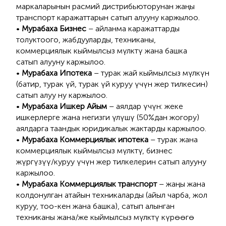
маркаларынын расмий дистрибьюторунан жаңы
транспорт каражаттарын сатып алууну каржылоо.
•
Мурабаха Бизнес
– айланма каражаттарды
толуктоого, жабдууларды, техниканы,
коммерциялык кыймылсыз мүлктү жана башка
сатып алууну каржылоо.
•
Мурабаха Ипотека
– турак жай кыймылсыз мүлкүн
(батир, турак үй, турак үй куруу үчүн жер тилкесин)
сатып алуу ну каржылоо.
•
Мурабаха Ишкер Айым
– аялдар үчүн: жеке
ишкерлерге жана негизги үлүшү (50%дан жогору)
аялдарга таандык юридикалык жактарды каржылоо.
•
Мурабаха Коммерциялык ипотека
– турак жана
коммерциялык кыймылсыз мүлктү, бизнес
жүргүзүү/куруу үчүн жер тилкелерин сатып алууну
каржылоо.
•
Мурабаха Коммерциялык транспорт
– жаңы жана
колдонулган атайын техникаларды (айыл чарба, жол
куруу, тоо-кен жана башка), сатып алынган
техниканы жана/же кыймылсыз мүлктү күрөөгө