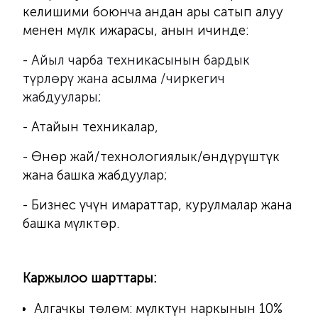
келишими боюнча андан ары сатып алуу
менен мүлк ижарасы, анын ичинде:
-
Айыл чарба техникасынын бардык
түрлөрү жана
асылма
/чиркегич
жабдуулары
;
- Атайын техникалар,
- Өнөр жай/технологиялык/өндүрүштүк
жана башка жабдуулар;
- Бизнес үчүн имараттар, курулмалар жана
башка мүлктөр.
Каржылоо шарттары:
Алгачкы төлөм: мүлктүн наркынын 10%