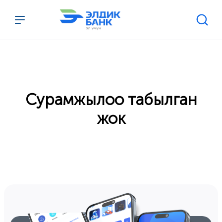
Перейти к содержимому
Сурамжылоо табылган
жок