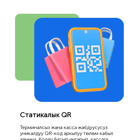
Статикалык QR
Терминалсыз жана касса жабдуусусуз
уникалдуу QR-код аркылуу төлөм кабыл
алыңыз. Кодду басып чыгарып, кассага