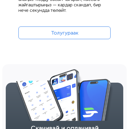
жайгаштырыңыз — кардар скандап, бир
нече секундда төлөйт.
Толугураак
Скачивай и оплачивай