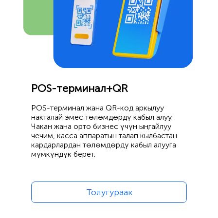
POS-терминал+QR
POS-терминал жана QR-код аркылуу
накталай эмес төлөмдөрдү кабыл алуу.
Чакан жана орто бизнес үчүн ыңгайлуу
чечим, касса аппаратын талап кылбастан
кардарлардан төлөмдөрдү кабыл алууга
мүмкүндүк берет.
Толугураак