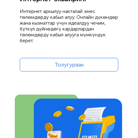
Интернет аркылуу накталай эмес
төлөмдөрдү кабыл алуу. Онлайн дүкөндөр
жана кызматтар үчүн идеалдуу чечим,
бүткүл дүйнөдөгү кардарлардан
төлөмдөрдү кабыл алууга мүмкүндүк
берет.
Толугураак