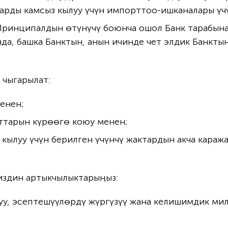
арды камсыз кылуу үчүн импорттоо-ишканалары үчү
 Принципалдын өтүнүчү боюнча ошол Банк тарабын
да, башка Банктын, анын ичинде чет элдик Банкты
чыгарылат:
енен;
ттарын күрөөгө коюу менен;
кылуу үчүн берилген үчүнчү жактардын акча караж
издин артыкчылыктарыңыз:
, эсептешүүлөрдү жүргүзүү жана келишимдик мил