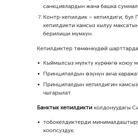
санкциялардын жана башка суммал
Контр-кепилдик – кепилдиги, бул
кепилдикти камсыз кылуу максатын
берилиши мүмкүн.
Кепилдиктер төмөнкүдөй шарттарда 
Кыймылсыз мүлктү күрөөгө коюу м
Принципалдын өзүнүн акча каража
Принципалдын кепилдигин камсыз 
чыгарылат.
Банктык кепилдикти
колдонуудагы С
тобокелдиктерди минималдаштыруу
коопсуздук;