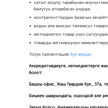
сатып алуучу тарабынан өзүнүн м
бөлүгүн аткарбаган учурда;
контрагенттердин базасын кеңейтү
алдын ала акысын төлөөсүз товарл
жеткирилген товар үчүн сатуучуда
товарды жеткирүүнүн мөөнөттөрү 
Толук презентация
бул жерде
Аккредитивдерге, кепилдиктерге жа
болот:
Башкы офис, Жаш Гвардия бул., 37а, т
Бишкек шаарындагы, ошондой эле ре
Зарыл болсо, филиалдардын кардарл