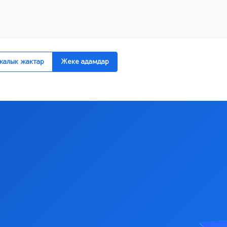
алык жактар
Жеке адамдар