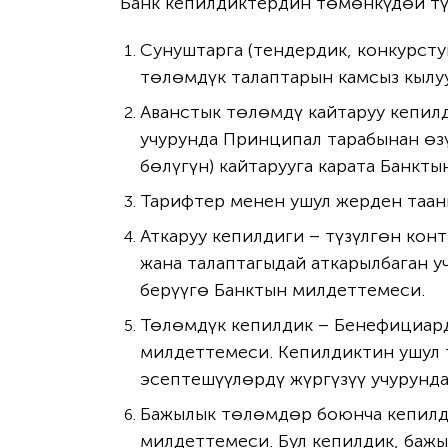
Банк кепилдиктердин төмөнкүдөй тү
Сунуштарга (тендердик, конкурст
төлөмдүк талаптарын камсыз кылуу
Аванстык төлөмдү кайтаруу кепил
учурунда Принципал тарабынан өз
бөлүгүн) кайтарууга карата Банкт
Тарифтер менен ушул жерден таан
Аткаруу кепилдиги – түзүлгөн ко
жана талаптагыдай аткарылбаган 
берүүгө Банктын милдеттемеси.
Төлөмдүк кепилдик – Бенефициар
милдеттемеси. Кепилдиктин ушул 
эсептешүүлөрдү жүргүзүү учурунда
Бажылык төлөмдөр боюнча кепилд
милдеттемеси. Бул кепилдик, баж