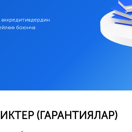
а аккредитивдердин
тейлөө боюнча
ИКТЕР (ГАРАНТИЯЛАР)