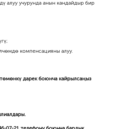
ү алуу учурунда анын кандайдыр бир
;
гү;
өлчөмдө компенсацияны алуу.
 төмөнкү дарек боюнча кайрылсаңыз
илиалдары.
46-07-21
телефону боюнча бардык