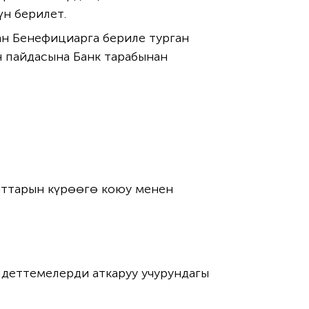
н берилет.
ан Бенефициарга бериле турган
н пайдасына Банк тарабынан
аттарын күрөөгө коюу менен
деттемелерди аткаруу учурундагы