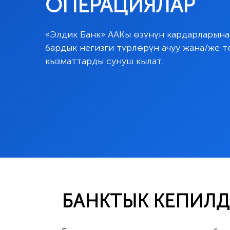
ОПЕРАЦИЯЛАР
«Элдик Банк» ААКы өзүнүн кардарларын
бардык негизги түрлөрүн ачуу жана/же 
кызматтарды сунуш кылат.
БАНКТЫК КЕПИЛД