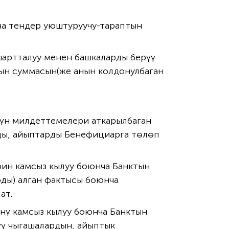
ча тендер уюштуруучу-тараптын
шартталуу менен башкаларды берүү
тын суммасын(же анын колдонулбаган
нүн милдеттемелери аткарылбаган
рды, айыптарды Бенефициарга төлөп
ин камсыз кылуу боюнча Банктын
ды) алган фактысы боюнча
ат.
ү камсыз кылуу боюнча Банктын
үү чыгашалардын, айыптык