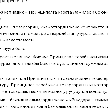
рлөрүн берет:
ук) кепилдик – Принципалга карата мамилеси боюн
.
диги – товарларды, кызматтарды жана контрактта 
үнүн милдеттемелери аткарылбаган учурда, аванс
ын милдеттемеси.
ышууга болот.
нтракт (келишим) боюнча Принципал тарабынан өзү
учурда, анын талабы боюнча сүйлөшүлгөн суммала
дын алдында Принципалдын төлөм милдеттемелер
түрү, Принципал тарабынан товарларды (кызматтар
 же товардык насыяны колдонуу учурунда колдонул
ик – бажылык алымдарды жана жыйымдарды төлөөн
ылык төлөмдөрдү жана бажылык органдарга керект