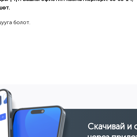
шөт.
ууга болот.
Скачивай и 