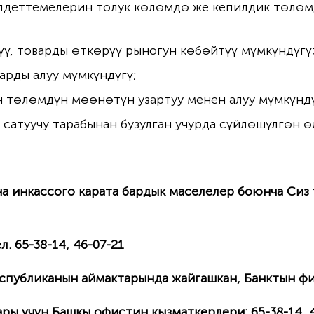
илдеттемелерин толук көлөмдө же кепилдик төлөмд
ү, товарды өткөрүү рыногун көбөйтүү мүмкүндүгү
арды алуу мүмкүндүгү;
н төлөмдүн мөөнөтүн узартуу менен алуу мүмкүндү
сатуучу тарабынан бузулган учурда сүйлөшүлгөн 
на инкассого карата бардык маселелер боюнча Сиз
ел.
65-38-14, 46-07-21
спубликанын аймактарында жайгашкан, Банктын ф
ары үчүн Башкы офистин кызматкерлери:
65-38-14, 