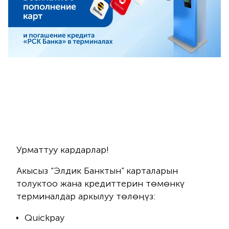
Урматтуу кардарлар!
Акысыз “Элдик Банктын” карталарын
толуктоо жана кредиттерин төмөнкү
терминалдар аркылуу төлөңүз:
Quickpay