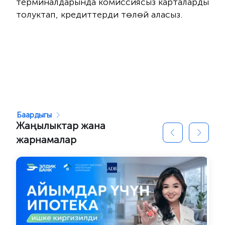
терминалдарында комиссиясыз карталарды
толуктап, кредиттерди төлөй аласыз.
Баардыгы
Жаңылыктар жана
жарнамалар