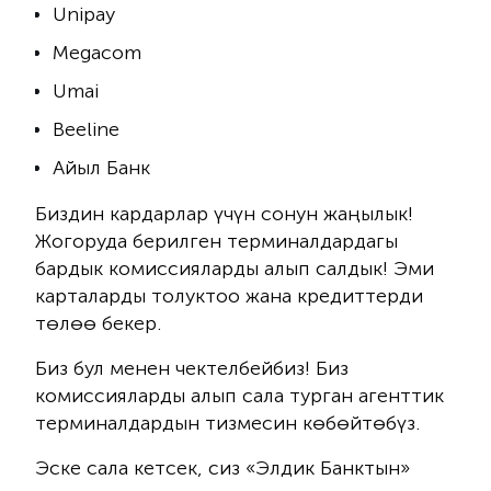
Unipay
Megacom
Umai
Beeline
Айыл
Банк
Биздин кардарлар үчүн сонун жаңылык!
Жогоруда берилген терминалдардагы
бардык комиссияларды алып салдык! Эми
карталарды толуктоо жана кредиттерди
төлөө бекер.
Биз бул менен чектелбейбиз! Биз
комиссияларды алып сала турган агенттик
терминалдардын тизмесин көбөйтөбүз.
Эске сала кетсек, сиз «Элдик Банктын»