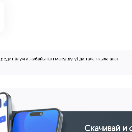
едит алууга жубайынын макулдугу) да талап кыла алат.
Скачивай и 