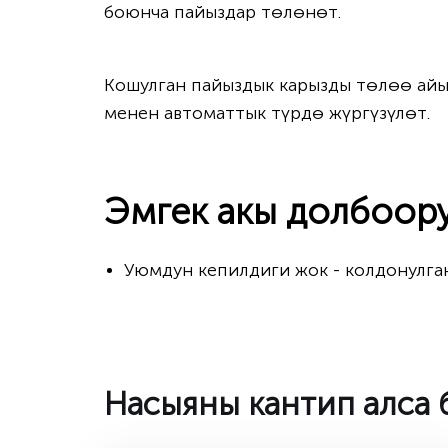
боюнча пайыздар төлөнөт.
Кошулган пайыздык карызды төлөө айы
менен автоматтык түрдө жүргүзүлөт.
Эмгек акы долбоору
Уюмдун кепилдиги жок - колдонулга
Насыяны кантип алса 