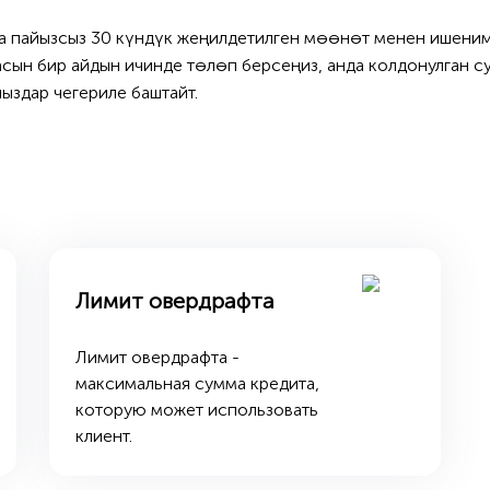
 пайызсыз 30 күндүк жеңилдетилген мөөнөт менен ишенимд
асын бир айдын ичинде төлөп берсеңиз, анда колдонулган 
йыздар чегериле баштайт.
Лимит овердрафта
Лимит овердрафта -
максимальная сумма кредита,
которую может использовать
клиент.