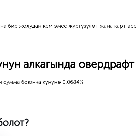
на бир жолудан кем эмес жүргүзүлөт жана карт эс
нун алкагында овердрафт
н сумма боюнча күнүнө 0,0684%
болот?