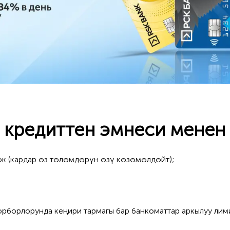
 кредиттен эмнеси менен
жок (кардар өз төлөмдөрүн өзү көзөмөлдөйт);
рборлорунда кеңири тармагы бар банкоматтар аркылуу лими