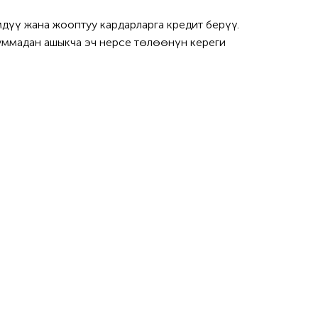
үү жана жооптуу кардарларга кредит берүү.
суммадан ашыкча эч нерсе төлөөнүн кереги