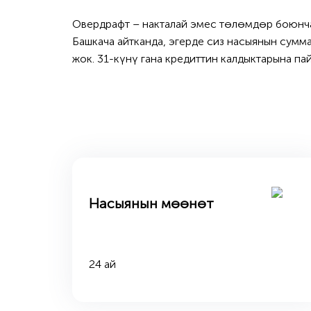
Овердрафт – накталай эмес төлөмдөр боюнча
Башкача айтканда, эгерде сиз насыянын сумм
жок. 31-күнү гана кредиттин калдыктарына па
Насыянын мөөнөт
24 ай