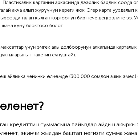
к. Пластикалык картанын аркасында дээрлик бардык соода 
алай акча алып жүрүүнүн кереги жок. Эгер карта уурдалып ке
ырсөздү талап кылган коргоонун бир нече деңгээлине ээ. Уу
 жана күнү блоктосо болот.
максаттар үчүн эмгек акы долбоорунун алкагында карталык
дуктыларынын пакетин сунуштайт.
еш айлыкка чейинки өлчөмдө (300 000 сомдон ашык эмес) 
төлөнөт?
ган кредиттин суммасына пайыздар айдын акыркы
өлөнөт, экинчи жылдан баштап негизги сумма жан