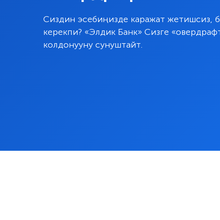
Сиздин эсебиңизде каражат жетишсиз, би
керекпи? «Элдик Банк» Сизге «овердраф
колдонууну сунуштайт.