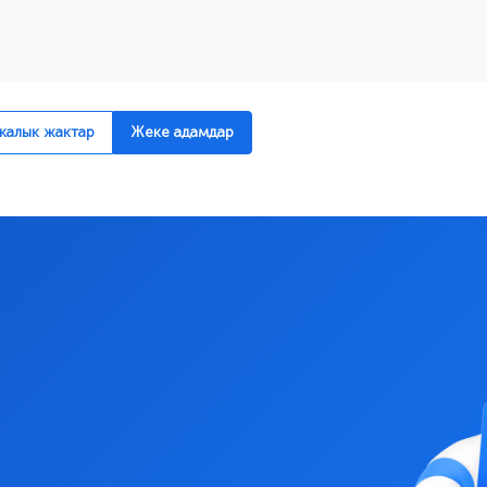
алык жактар
Жеке адамдар