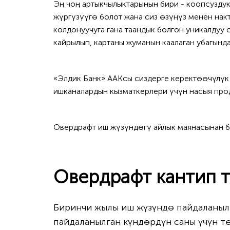
Эң чоң артыкчылыктарынын бири - коопсузду
жүргүзүүгө болот жана сиз өзүңүз менен накт
колдонуучуга гана таандык болгон уникалдуу с
кайрылып, картаны жуманын каалаган убагында
«Элдик Банк» ААКсы сиздерге керектөөчүлүк 
ишканалардын кызматкерлери үчүн насыя про
Овердрафт иш жүзүндөгү айлык маянасынан б
Овердрафт кантип 
Биринчи жылы иш жүзүндө пайдаланыл
пайдаланылган күндөрдүн саны үчүн т