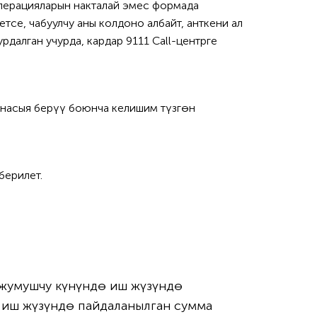
операцияларын накталай эмес формада
тсе, чабуулчу аны колдоно албайт, анткени ал
рдалган учурда, кардар 9111 Call-центрге
 насыя берүү боюнча келишим түзгөн
берилет.
 жумушчу күнүндө иш жүзүндө
а иш жүзүндө пайдаланылган сумма