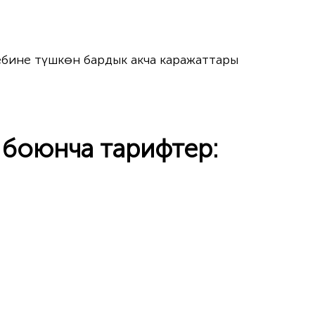
ебине түшкөн бардык акча каражаттары
 боюнча тарифтер: