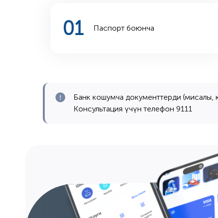
0
1
Паспорт боюнча
Банк кошумча документтерди (мисалы, кр
Консультация үчүн телефон 9111