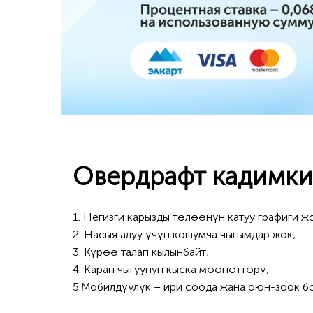
Овердрафт кадимки
1. Негизги карызды төлөөнүн катуу графиги 
2. Насыя алуу үчүн кошумча чыгымдар жок;
3. Күрөө талап кылынбайт;
4. Карап чыгуунун кыска мөөнөттөрү;
5.Мобилдүүлүк – ири соода жана оюн-зоок бо