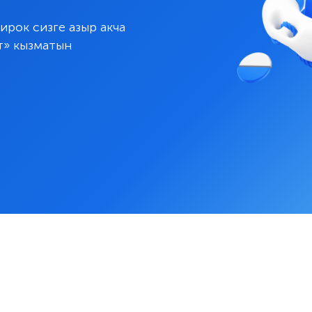
рок сизге азыр акча
т» кызматын