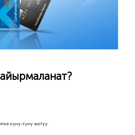
 айырмаланат?
тке күнү-түнү жетүү.