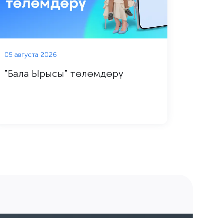
05 августа 2026
04 авг
"Бала Ырысы" төлөмдөрү
Техн