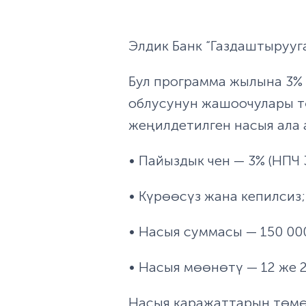
Элдик Банк “Газдаштырууг
Бул программа жылына 3% 
облусунун жашоочулары т
жеңилдетилген насыя ала
• Пайыздык чен — 3% (НПЧ 3
• Күрөөсүз жана кепилсиз;
• Насыя суммасы — 150 00
• Насыя мөөнөтү — 12 же 2
Насыя каражаттарын төмө