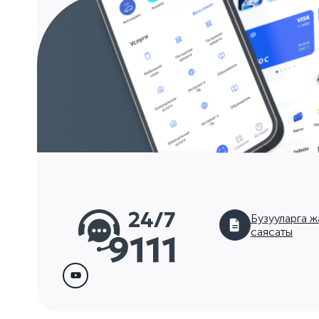
Бузууларга ж
саясаты