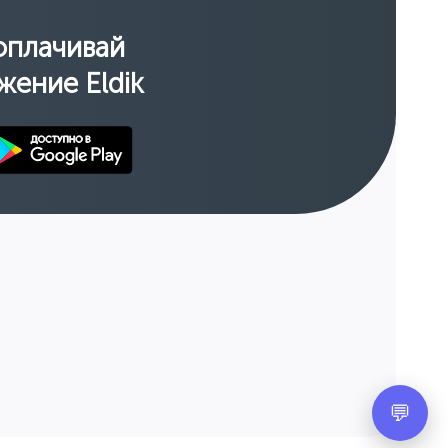
оплачивай
жение Eldik
💬