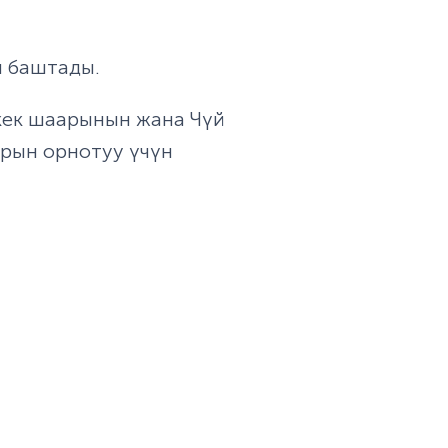
н баштады.
кек шаарынын жана Чүй
рын орнотуу үчүн