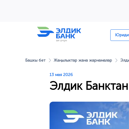
Перейти к содержимому
Юридик
Башкы бет
Жаңылыктар жана жарнамалар
Элди
13 мая 2026
Элдик Банктан