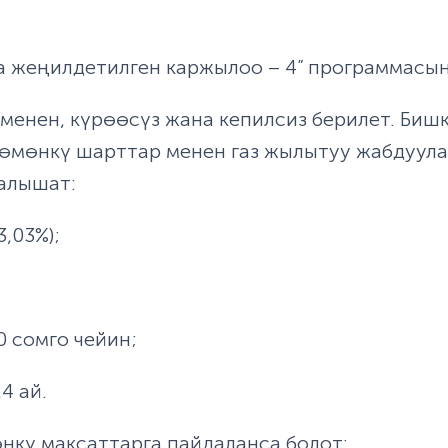
а жеңилдетилген каржылоо – 4” программасы
менен, күрөөсүз жана кепилсиз берилет. Биш
өмөнкү шарттар менен газ жылытуу жабдуула
 алышат:
,03%);
0 сомго чейин;
4 ай.
нкү максаттарга пайдаланса болот: