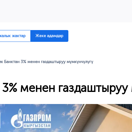
алык жактар
Жеке адамдар
к Банктан 3% менен газдаштыруу мүмкүнчүлүгү
 3% менен газдаштыруу