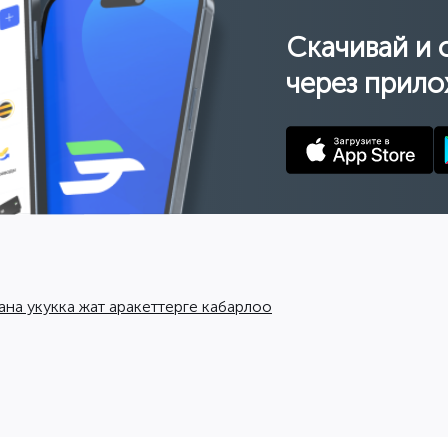
Скачивай и 
через прило
ана укукка жат аракеттерге кабарлоо