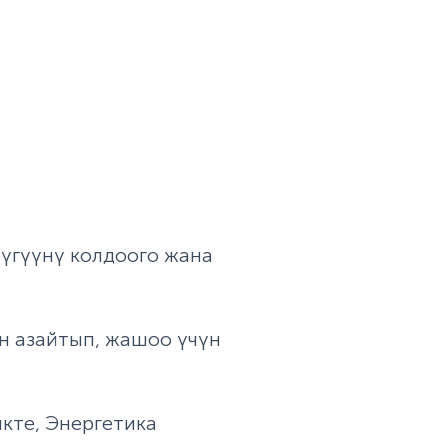
үгүүнү колдоого жана
н азайтып, жашоо үчүн
кте, Энергетика