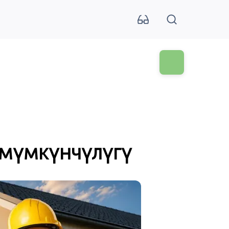
 мүмкүнчүлүгү