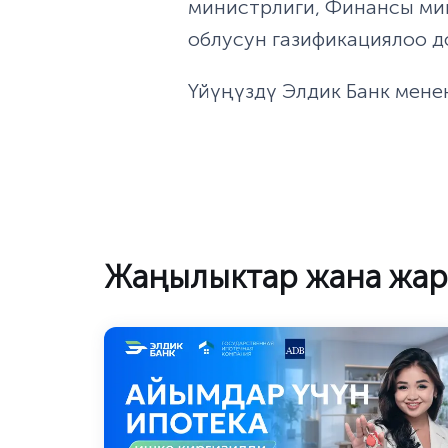
министрлиги, Финансы ми
облусун газификациялоо 
Үйүңүздү Элдик Банк мене
Жаңылыктар жана жа