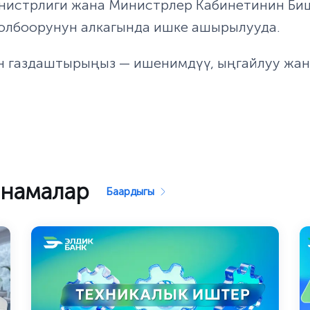
нистрлиги жана Министрлер Кабинетинин Би
долбоорунун алкагында ишке ашырылууда.
н газдаштырыңыз — ишенимдүү, ыңгайлуу жан
рнамалар
Баардыгы