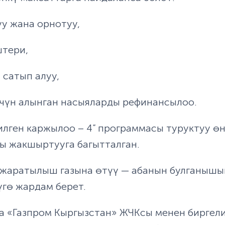
уу жана орнотуу,
штери,
 сатып алуу,
 үчүн алынган насыяларды рефинансылоо.
лген каржылоо – 4” программасы туруктуу өн
ы жакшыртууга багытталган.
 жаратылыш газына өтүү — абанын булганышы
гө жардам берет.
ма «Газпром Кыргызстан» ЖЧКсы менен биргели