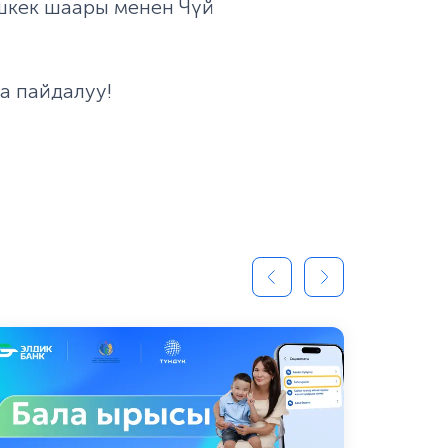
шкек шаары менен Чүй
а пайдалуу!