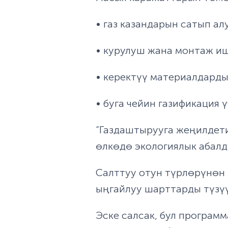
• газ казандарын сатып ал
• курулуш жана монтаж и
• керектүү материалдарды
• буга чейин газификация
“Газдаштырууга жеңилдети
өлкөдө экологиялык абалд
Салттуу отун түрлөрүнөн
ыңгайлуу шарттарды түзүү
Эске салсак, бул програм