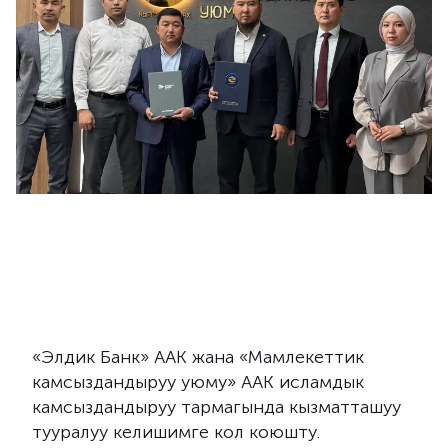
«Элдик Банк» ААК жана «Мамлекеттик
камсыздандыруу уюму» ААК исламдык
камсыздандыруу тармагында кызматташуу
тууралуу келишимге кол коюшту.