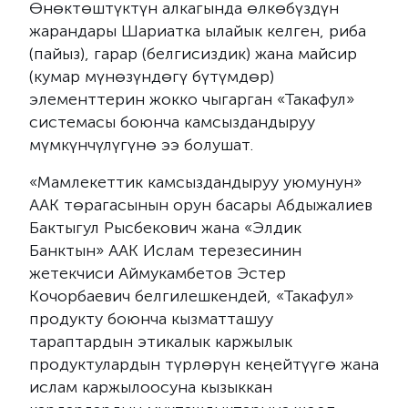
Өнөктөштүктүн алкагында өлкөбүздүн
жарандары Шариатка ылайык келген, риба
(пайыз), гарар (белгисиздик) жана майсир
(кумар мүнөзүндөгү бүтүмдөр)
элементтерин жокко чыгарган «Такафул»
системасы боюнча камсыздандыруу
мүмкүнчүлүгүнө ээ болушат.
«Мамлекеттик камсыздандыруу уюмунун»
ААК төрагасынын орун басары Абдыжалиев
Бактыгул Рысбекович жана «Элдик
Банктын» ААК Ислам терезесинин
жетекчиси Аймукамбетов Эстер
Кочорбаевич белгилешкендей, «Такафул»
продукту боюнча кызматташуу
тараптардын этикалык каржылык
продуктулардын түрлөрүн кеңейтүүгө жана
ислам каржылоосуна кызыккан