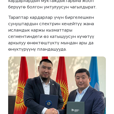
кардарлардын муктаждыктарына жооп
берүүгө болгон умтулуусун чагылдырат.
Тараптар кардарлар үчүн биргелешкен
сунуштардын спектрин кеңейтүү жана
исламдык каржы кызматтары
сегментиндеги өз катышуусун күчөтүү
аркылуу өнөктөштүктү мындан ары да
өнүктүрүүнү пландашууда.