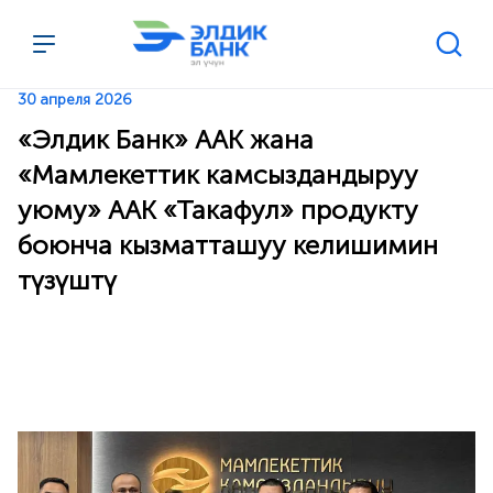
Перейти к содержимому
30 апреля 2026
«Элдик Банк» ААК жана
«Мамлекеттик камсыздандыруу
уюму» ААК «Такафул» продукту
боюнча кызматташуу келишимин
түзүштү