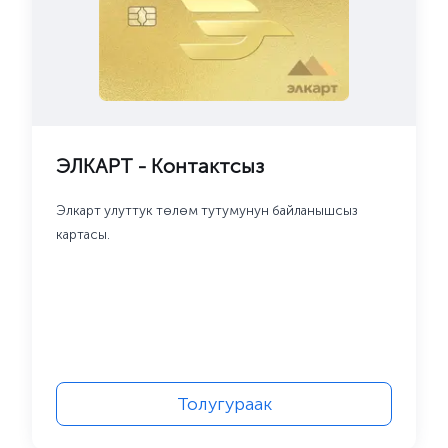
ЭЛКАРТ - Контактсыз
Элкарт улуттук төлөм тутумунун байланышсыз 
картасы.
Толугураак