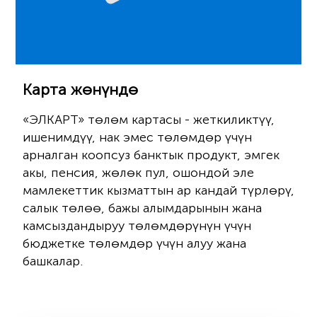
Карта жөнүндө
«ЭЛКАРТ» төлөм картасы - жеткиликтүү,
ишенимдүү, нак эмес төлөмдөр үчүн
арналган коопсуз банктык продукт, эмгек
акы, пенсия, жөлөк пул, ошондой эле
мамлекеттик кызматтын ар кандай түрлөрү,
салык төлөө, бажы алымдарынын жана
камсыздандыруу төлөмдөрүнүн үчүн
бюджетке төлөмдөр үчүн алуу жана
башкалар.