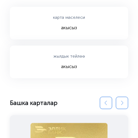
карта маселеси
акысыз
жылдык тейлөө
акысыз
Башка карталар